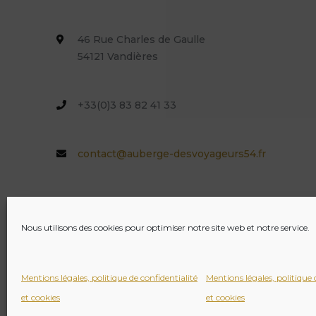
46 Rue Charles de Gaulle
54121 Vandières
+33(0)3 83 82 41 33
contact@auberge-desvoyageurs54.fr
L'Auberge des Voyageurs
Nous utilisons des cookies pour optimiser notre site web et notre service.
Mentions légales, politique de confidentialité
Mentions légales, politique 
et cookies
et cookies
© 2026 L'Auberge des voyageurs - By
MM Informatique