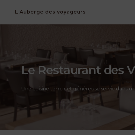
Skip
L'Auberge des voyageurs
to
content
Le Restaurant des 
Une cuisine terroir et généreuse servie dans u