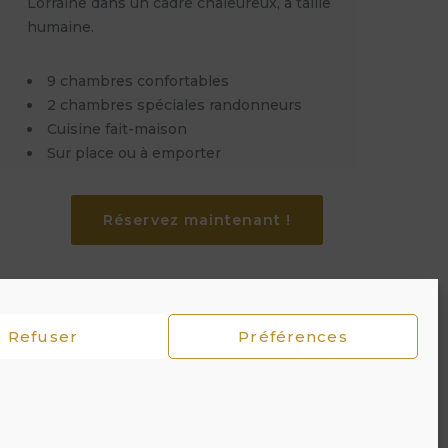
Lorraine dans un cadre chaleureux, à taille
humaine.
9 chambres confortables
2 chambres spéciales randonneurs
Cuisine fait-maison
Sur place ou à emporter
Réservez maintenant !
Refuser
Préférences
Mentions légales, politique de confidentialité et cookies