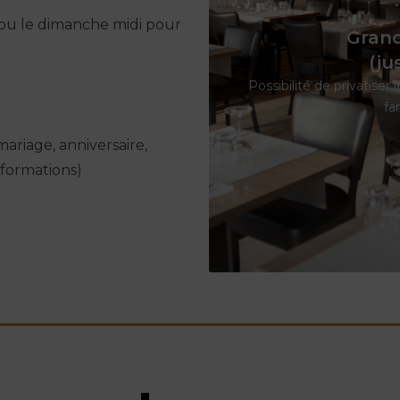
i ou le dimanche midi pour
Grand
(ju
Possibilité de privatiser
fa
mariage, anniversaire,
 formations)