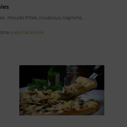
ales
es : moules frites, couscous, rognons…
notre
page facebook
.