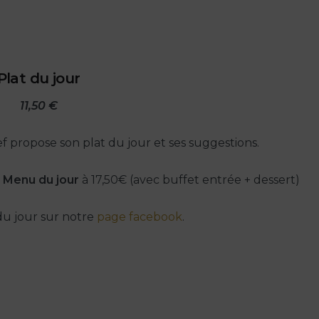
Plat du jour
11,50 €
ef propose son plat du jour et ses suggestions.
e
Menu du jour
à 17,50€ (avec buffet entrée + dessert)
du jour sur notre
page facebook
.